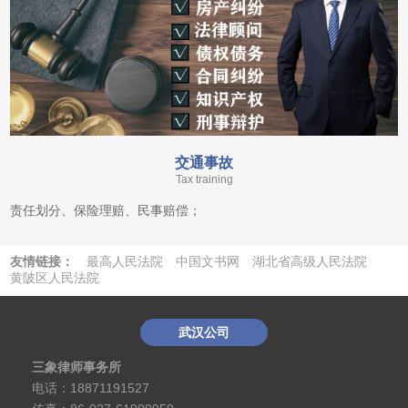
交通事故
Tax training
责任划分、保险理赔、民事赔偿；
友情链接：
最高人民法院
中国文书网
湖北省高级人民法院
黄陂区人民法院
优站网
武汉公司
三象律师事务所
电话：
18871191527